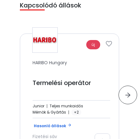
Kapcsolódó állások
új
HARIBO Hungary
Termelési operátor
Junior
Teljes munkaidős
Mérnök & Gyártás
+2
arrow_forward
Hasonló állások
Fizetési sáv