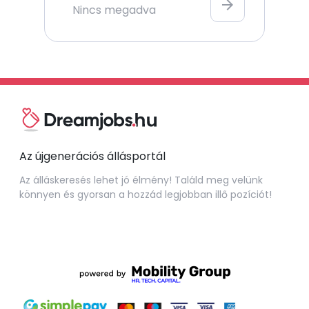
arrow_forward
Nincs megadva
Az újgenerációs állásportál
Az álláskeresés lehet jó élmény! Találd meg velünk
könnyen és gyorsan a hozzád legjobban illő pozíciót!