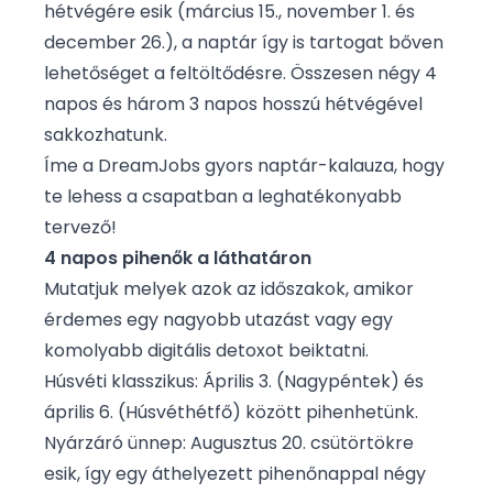
hétvégére esik (március 15., november 1. és
december 26.), a naptár így is tartogat bőven
lehetőséget a feltöltődésre. Összesen négy 4
napos és három 3 napos hosszú hétvégével
sakkozhatunk.
Íme a DreamJobs gyors naptár-kalauza, hogy
te lehess a csapatban a leghatékonyabb
tervező!
4 napos pihenők a láthatáron
Mutatjuk melyek azok az időszakok, amikor
érdemes egy nagyobb utazást vagy egy
komolyabb digitális detoxot beiktatni.
Húsvéti klasszikus: Április 3. (Nagypéntek) és
április 6. (Húsvéthétfő) között pihenhetünk.
Nyárzáró ünnep: Augusztus 20. csütörtökre
esik, így egy áthelyezett pihenőnappal négy