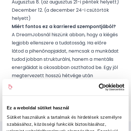
Augusztus 8. (az augusztus 21-i péntek helyett)
December 12. (a december 24-i csütörtök
helyett)
Miért fontos ez a karriered szempontjából?
A DreamJobsnál hiszünk abban, hogy a kiégés
legjobb ellenszere a tudatosság. Ha előre
látod a pihenőnapjaidat, nemcsak a munkádat
tudod jobban strukturálni, hanem a mentális
energiáidat is okosabban oszthatod be. Egy jól
megtervezett hosszú hétvége után
frissebben, kreatívabban és motiváltabban
térsz vissza az asztalodhoz.
Te már tudod, melyik hosszú hétvégén veszed
ki az első „igazi” szabadságodat?
Ez a weboldal sütiket használ
Sütiket használunk a tartalmak és hirdetések személyre
szabásához, közösségi funkciók biztosításához,
valamint weboldalforgalmunk elemzéséhez. Ezenkívül