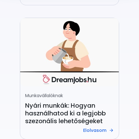
Munkavállalóknak
Nyári munkák: Hogyan
használhatod ki a legjobb
szezonális lehetőségeket
Elolvasom
arrow_forward