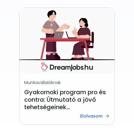
Munkavállalóknak
Gyakornoki program pro és
contra: Útmutató a jövő
tehetségeinek
bevonzásához
Elolvasom
arrow_forward