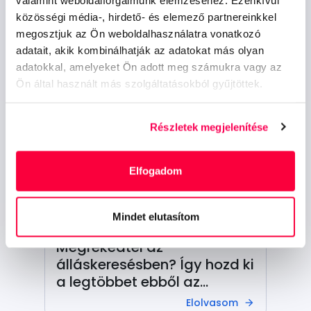
közösségi média-, hirdető- és elemező partnereinkkel
További cikkek a témában
megosztjuk az Ön weboldalhasználatra vonatkozó
adatait, akik kombinálhatják az adatokat más olyan
adatokkal, amelyeket Ön adott meg számukra vagy az
Ön által használt más szolgáltatásokból gyűjtöttek.
Részletek megjelenítése
Elfogadom
Mindet elutasítom
Munkavállalóknak
Megrekedtél az
álláskeresésben? Így hozd ki
a legtöbbet ebből az
időszakból kiégés nélkül!
Elolvasom
arrow_forward