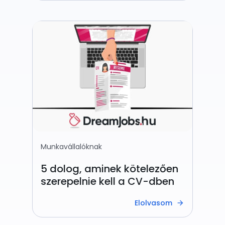
Munkavállalóknak
5 dolog, aminek kötelezően
szerepelnie kell a CV-dben
Elolvasom
arrow_forward