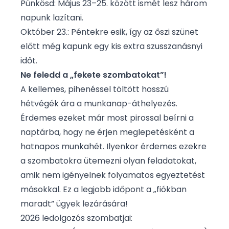
Pünkösd: Május 23–25. között ismét lesz három
napunk lazítani.
Október 23.: Péntekre esik, így az őszi szünet
előtt még kapunk egy kis extra szusszanásnyi
időt.
Ne feledd a „fekete szombatokat”!
A kellemes, pihenéssel töltött hosszú
hétvégék ára a munkanap-áthelyezés.
Érdemes ezeket már most pirossal beírni a
naptárba, hogy ne érjen meglepetésként a
hatnapos munkahét. Ilyenkor érdemes ezekre
a szombatokra ütemezni olyan feladatokat,
amik nem igényelnek folyamatos egyeztetést
másokkal. Ez a legjobb időpont a „fiókban
maradt” ügyek lezárására!
2026 ledolgozós szombatjai: