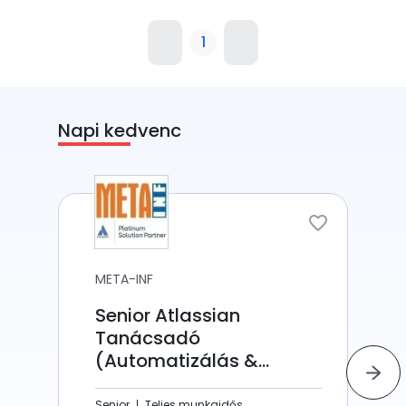
1
Napi kedvenc
META-INF
Senior Atlassian
Tanácsadó
(Automatizálás &
Scripting)
Senior
Teljes munkaidős