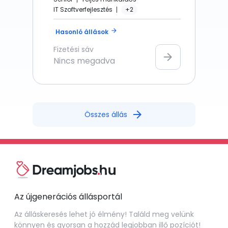
IT Szoftverfejlesztés
+2
arrow_forward
Hasonló állások
Fizetési sáv
arrow_forward
Nincs megadva
arrow_forward
Összes állás
Az újgenerációs állásportál
Az álláskeresés lehet jó élmény! Találd meg velünk
könnyen és gyorsan a hozzád legjobban illő pozíciót!