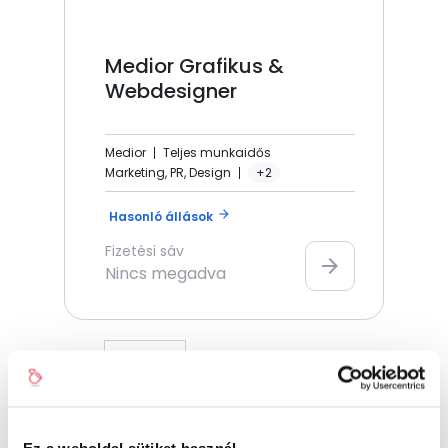
Medior Grafikus &
Webdesigner
Medior
Teljes munkaidős
Marketing, PR, Design
+2
arrow_forward
Hasonló állások
Fizetési sáv
arrow_forward
Nincs megadva
új