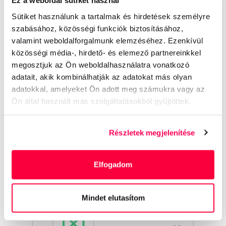
Ez a weboldal sütiket használ
UXstudio
Sütiket használunk a tartalmak és hirdetések személyre
szabásához, közösségi funkciók biztosításához,
valamint weboldalforgalmunk elemzéséhez. Ezenkívül
közösségi média-, hirdető- és elemező partnereinkkel
Growth Marketing
megosztjuk az Ön weboldalhasználatra vonatkozó
Manager (Content)
adatait, akik kombinálhatják az adatokat más olyan
adatokkal, amelyeket Ön adott meg számukra vagy az
Ön által használt más szolgáltatásokból gyűjtöttek.
Medior
Teljes munkaidős
Marketing, PR, Design
+8
Részletek megjelenítése
arrow_forward
Hasonló állások
Fizetési sáv
arrow_forward
Elfogadom
Nincs megadva
Mindet elutasítom