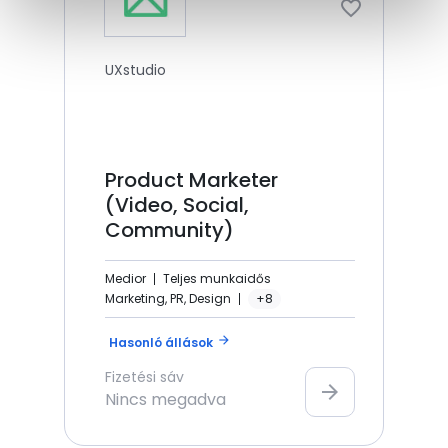
UXstudio
Product Marketer
(Video, Social,
Community)
Medior
Teljes munkaidős
Marketing, PR, Design
+8
arrow_forward
Hasonló állások
Fizetési sáv
arrow_forward
Nincs megadva