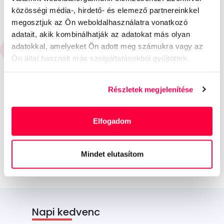
állásértesítőt küldünk, hogy megtaláld az
közösségi média-, hirdető- és elemező partnereinkkel
álomállásod!
megosztjuk az Ön weboldalhasználatra vonatkozó
adatait, akik kombinálhatják az adatokat más olyan
adatokkal, amelyeket Ön adott meg számukra vagy az
Állásértesítő készítése
Ön által használt más szolgáltatásokból gyűjtöttek.
Részletek megjelenítése
Elfogadom
Mindet elutasítom
Napi kedvenc