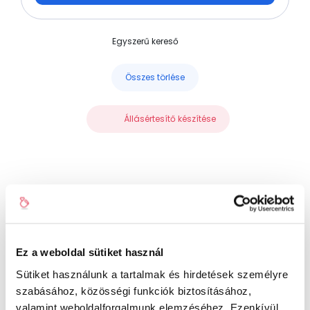
Egyszerű kereső
Összes törlése
Állásértesítő készítése
Nincs találat.
Ez a weboldal sütiket használ
Próbálj meg kevésbé specifikus szűrést!
Sütiket használunk a tartalmak és hirdetések személyre
Add meg a preferenciáid, és napi/heti
szabásához, közösségi funkciók biztosításához,
valamint weboldalforgalmunk elemzéséhez. Ezenkívül