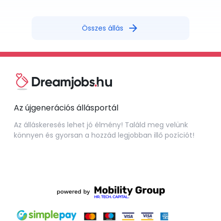
arrow_forward
Összes állás
Az újgenerációs állásportál
Az álláskeresés lehet jó élmény! Találd meg velünk
könnyen és gyorsan a hozzád legjobban illő pozíciót!