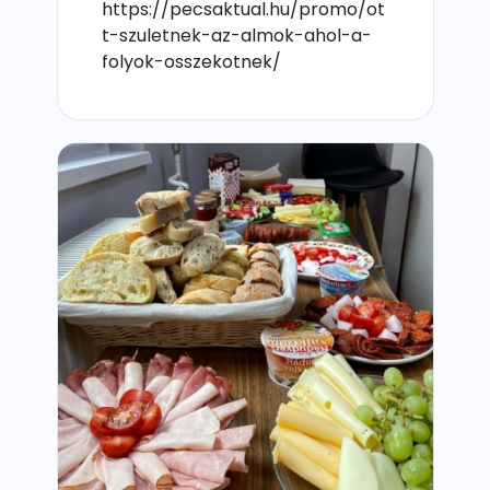
https://pecsaktual.hu/promo/ot
t-szuletnek-az-almok-ahol-a-
folyok-osszekotnek/