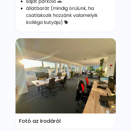
saját parkoló 🚗
állatbarát (mindig örülünk, ha
csatlakozik hozzánk valamelyik
kolléga kutyája) 🐕
Fotó az irodáról