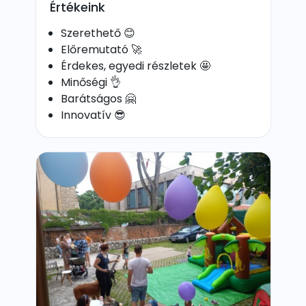
Értékeink
Szerethető 😊
Előremutató 🚀
Érdekes, egyedi részletek 🤩
Minőségi 👌
Barátságos 🤗
Innovatív 😎