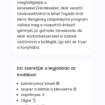
meghallgatjuk a
kéréseket/kérdéseket, akár vezető
tanácsadónktól is lehet fogadó órát
kérni. Rengeteg csapatépítő program
valósul meg a csapattól érkező
igénnyel, pl. gofrizás, társasozás, de
akár eszközbeszerzést is tudnak
ösztönözni a kollégák, így lett air fryer
a konyhába.
Ezt szeretjük a legjobban az
irodában
belvároshoz közeli 😎
szuper a kilátás a Mecsekre 😍
napfényes 🌞
tágas 👌