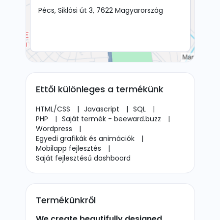
Pécs, Siklósi út 3, 7622 Magyarország
Ettől különleges a termékünk
HTML/CSS
|
Javascript
|
SQL
|
PHP
|
Saját termék - beeward.buzz
|
Wordpress
|
Egyedi grafikák és animációk
|
Mobilapp fejlesztés
|
Saját fejlesztésű dashboard
Termékünkről
We create beautifully designed