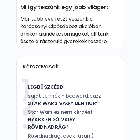
Mi így teszünk egy jobb világért
Már több éve részt veszünk a
karácsonyi Cipősdoboz akcióban,
amikor ajándékcsomagokat állítunk
össze a rászoruló gyerekek részére.
Kétszavasok
1
LEGBÜSZKÉBB
2
saját termék - beeward.buzz
STAR WARS VAGY BEN HUR?
3
Star Wars ez nem kérdés!!
NYAKKENDŐ VAGY
RÖVIDNADRÁG?
Rövidnadrág, csak lazán:)