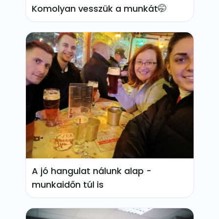
Komolyan vesszük a munkát🤭
A jó hangulat nálunk alap -
munkaidőn túl is