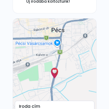
Új irodába költöztünk!
Iroda cím