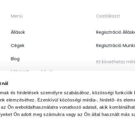
Menü
Csatlakozz!
Állások
Regisztráció Állás
Cégek
Regisztráció Munk
Blog
Itt követhetsz min
Miért A Dreamjobs?
znál
A Csapatról
almak és hirdetések személyre szabásához, közösségi funkciók 
Kapcsolat
unk elemzéséhez. Ezenkívül közösségi média-, hirdető- és elem
 az Ön weboldalhasználatra vonatkozó adatait, akik kombinálhat
yeket Ön adott meg számukra vagy az Ön által használt más sz