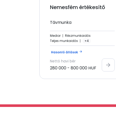
Nemesfém értékesítő
Távmunka
Medior
Részmunkaidős
Teljes munkaidős
+4
arrow_forward
Hasonló állások
Nettó
havi bér
arrow_forward
280 000
-
800 000
HUF