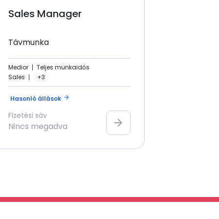
Sales Manager
Távmunka
Medior
Teljes munkaidős
Sales
+3
arrow_forward
Hasonló állások
Fizetési sáv
arrow_forward
Nincs megadva