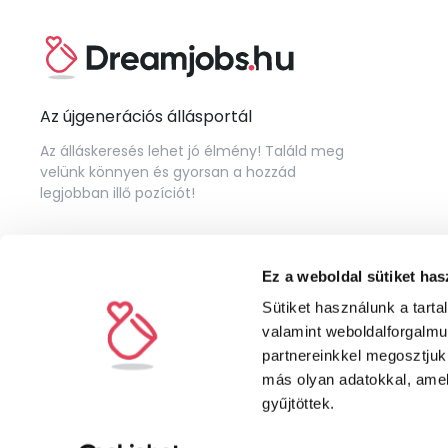
Az újgenerációs állásportál
Az álláskeresés lehet jó élmény! Találd meg
velünk könnyen és gyorsan a hozzád
legjobban illő pozíciót!
Ez a weboldal sütiket has
Sütiket használunk a tart
valamint weboldalforgalm
partnereinkkel megosztjuk
más olyan adatokkal, amel
gyűjtöttek.