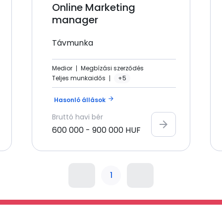
Online Marketing
manager
Távmunka
Medior
Megbízási szerződés
Teljes munkaidős
+5
arrow_forward
Hasonló állások
Bruttó
havi bér
arrow_forward
600 000
-
900 000
HUF
1