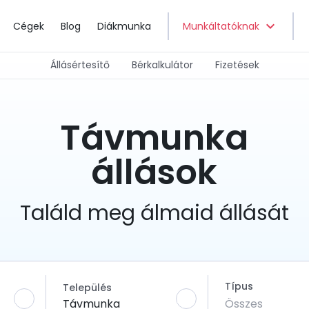
expand_more
Cégek
Blog
Diákmunka
Munkáltatóknak
Állásértesítő
Bérkalkulátor
Fizetések
Távmunka
állások
Találd meg álmaid állását
Típus
Település
Távmunka
Összes