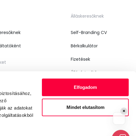
Álláskeresőknek
keresőknek
Self-Branding CV
áltatóként
Bérkalkulátor
Fizetések
ket
Állásértesítő
Elfogadom
biztosításához,
ező
Mindet elutasítom
ják az adatokat
✕
olgáltatásokból